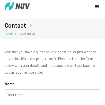
Contact
Home
Home
Contact Us
Vehicles
Whether you have a question, a suggestion, or just want to
Dealers
say hello, this is the place to do it. Please fill out the form
News
below with your details and message, and we'll get back to
you as soon as possible.
Contact
Name