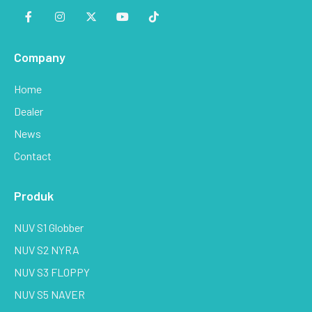
Energi Baru dalam Setiap Perjalanan
Company
Home
Dealer
News
Contact
Produk
NUV S1 Globber
NUV S2 NYRA
NUV S6 SAVOX
NUV S3 FLOPPY
Teman Setia di Setiap Rute Kota
NUV S5 NAVER