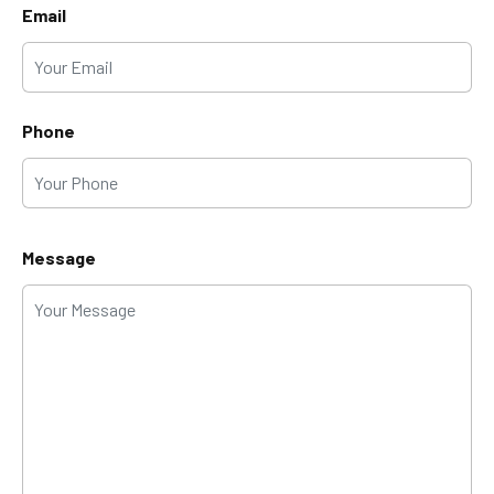
Email
NUV S1 Globber
Phone
Bersepeda Lebih Jauh Tanpa Lelah
Message